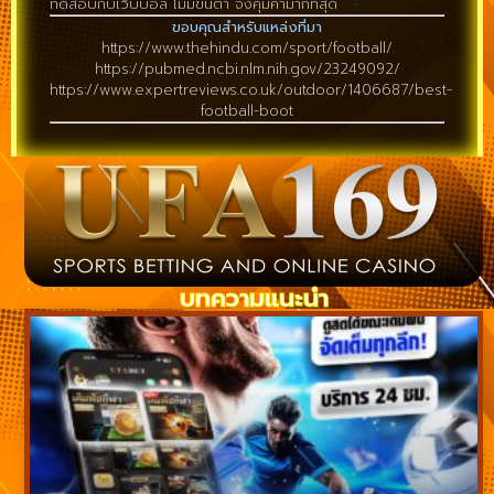
ทดสอบกับเว็บบอล ไม่มีขั้นต่ำ จึงคุ้มค่ามากที่สุด
ขอบคุณสำหรับแหล่งที่มา
https://www.thehindu.com/sport/football/
https://pubmed.ncbi.nlm.nih.gov/23249092/
https://www.expertreviews.co.uk/outdoor/1406687/best-
football-boot
บทความแนะนำ