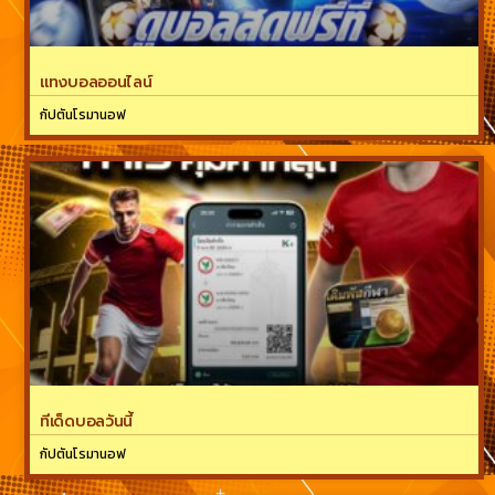
แทงบอลออนไลน์
กัปตันโรมานอฟ
ทีเด็ดบอลวันนี้
กัปตันโรมานอฟ