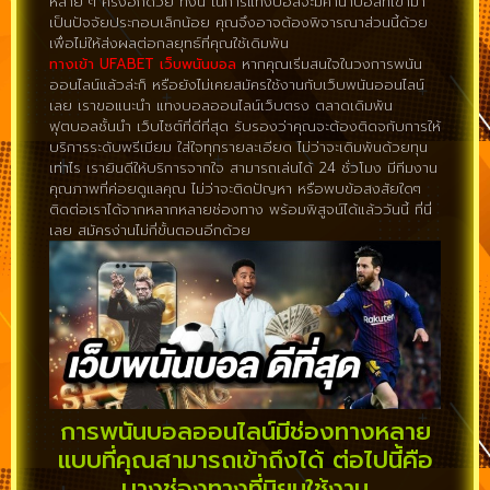
หลาย ๆ ครั้งอีกด้วย ทั้งนี้ ในการแทงบอลจะมีค่าน้ำบอลที่เข้ามา
เป็นปัจจัยประกอบเล็กน้อย คุณจึงอาจต้องพิจารณาส่วนนี้ด้วย
เพื่อไม่ให้ส่งผลต่อกลยุทธ์ที่คุณใช้เดิมพัน
ทางเข้า UFABET เว็บพนันบอล
หากคุณเริ่มสนใจในวงการพนัน
ออนไลน์แล้วล่ะก็ หรือยังไม่เคยสมัครใช้งานกับเว็บพนันออนไลน์
เลย เราขอแนะนำ แทงบอลออนไลน์เว็บตรง ตลาดเดิมพัน
ฟุตบอลชั้นนำ เว็บไซต์ที่ดีที่สุด รับรองว่าคุณจะต้องติดจกับการให้
บริการระดับพรีเมียม ใส่ใจทุกรายละเอียด ไม่ว่าจะเดิมพันด้วยทุน
เท่าไร เรายินดีให้บริการจากใจ สามารถเล่นได้ 24 ชั่วโมง มีทีมงาน
คุณภาพที่ค่อยดูแลคุณ ไม่ว่าจะติดปัญหา หรือพบข้อสงสัยใดๆ
ติดต่อเราได้จากหลากหลายช่องทาง พร้อมพิสูจน์ได้แล้ววันนี้ ที่นี่
เลย สมัครง่านไม่กี่ขั้นตอนอีกด้วย
การพนันบอลออนไลน์มีช่องทางหลาย
แบบที่คุณสามารถเข้าถึงได้ ต่อไปนี้คือ
บางช่องทางที่นิยมใช้งาน