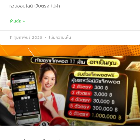
หวยออนไลน์ เว็บตรง ไม่ผ่า
อ่านต่อ »
11 กุมภาพันธ์ 2026
ไม่มีความเห็น