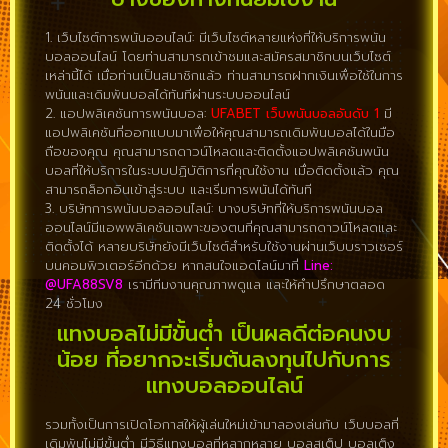
1. เว็บไซต์การพนันออนไลน์: มีเว็บไซต์หลายแห่งที่ให้บริการพนัน
บอลออนไลน์ โดยท่านสามารถเข้าชมและสมัครสมาชิกบนเว็บไซต์
เหล่านี้ได้ เมื่อท่านเป็นสมาชิกแล้ว ท่านสามารถฝากเงินเพื่อใช้ในการ
พนันและเดิมพันบอลได้ทันทีผ่านระบบออนไลน์
2. แอปพลิเคชันการพนันบอล:
UFABET เว็บพนันบอลอันดับ 1
มี
แอปพลิเคชันที่ออกแบบมาเพื่อให้คุณสามารถเดิมพันบอลได้ในมือ
ถือของคุณ คุณสามารถดาวน์โหลดและติดตั้งแอปพลิเคชันพนัน
บอลที่ให้บริการในระบบปฏิบัติการที่คุณใช้งาน เมื่อติดตั้งแล้ว คุณ
สามารถล็อกอินเข้าสู่ระบบ และเริ่มการพนันได้ทันที
3. บริษัทการพนันบอลออนไลน์: บางบริษัทที่ให้บริการพนันบอล
ออนไลน์มีแอพพลิเคชันเฉพาะของตนที่คุณสามารถดาวน์โหลดและ
ติดตั้งได้ หลายบริษัทยังมีเว็บไซต์สำหรับใช้งานผ่านเว็บบราวเซอร์
บนคอมพิวเตอร์อีกด้วย หากสนใจแอดไลน์มาที่
Line:
@UFA88SV8
เรามีทีมงานคุณภาพดูแล และให้คำปรึกษาตลอด
24 ชั่วโมง
แทงบอลไม่มีขั้นต่ำ เป็นผลดีต่อคนงบ
น้อย ที่อยากจะเริ่มต้นลงทุนไปกับการ
แทงบอลออนไลน์
รวมทั้งเป็นการเปิดโอกาสให้ผู้เล่นใหม่เข้ามาลองเล่นกับ เว็บบอลที่
เดิมพันไม่มีขั้นต่ำ มีวิธีแทงบอลที่หลากหลาย บอลสเต็ป บอลเต็ง