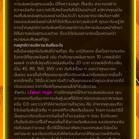
การเล่นพนันฟุตบอลนั้น มีทั้งความสนุก ตื่นเต้น สามารถสร้าง
ความบันเทิง และรายได้ไปพร้อมกันได้เป็นอย่างดี แต่หากคุณเป็น
คนที่เล่นพนันฟุตบอลอย่างเป็นประจำ และอยากจะเพิ่มโอกาสให้
ตนเองเล่นพนันอย่างได้กำไรได้ในระยะยาวแล้วล่ะก็ คุณจะต้องรู้จัก
การนำกลยุทธ์การเดิมพันหรือกลยุทธ์การบริหารเงินบนหน้าตักมา
ใช้ในการพนันฟุตบอลด้วย จึงจะได้เงินอย่างต่อเนื่องตามเป้า
หมายและเห็นผลที่สุด
กลยุทธ์การบริหารเงินคืออะไร
หนึ่งในกลยุทธ์เดิมพันที่ง่ายที่สุด คือ มาร์ติงเกล ซึ่งเป็นการทบเงิน
ในกรณีที่คุณพนันแพ้ เช่น ถ้าเกิดคุณพนันตาแรก 10 บาทแล้วได้
ผลแพ้ ตาถัดไปคุณก็จะพนันเพิ่มเป็น 20 บาท หากแพ้อีกก็จะเพิ่ม
เป็น 40, 80, 160, 360 บาท ต่อไปเรื่อย ๆ จนกว่าคุณจะชนะ
นั่นเอง และเมื่อใดที่คุณชนะคุณก็จะต้องกลับมาเริ่มพนันจากขั้นต่ำ
แรกอีกครั้ง วิธีนี้จะช่วยการันตีว่าเมื่อคุณชนะแล้วคุณจะสามารถได้
เงินชดเชยจากตาที่แพ้ทั้งหมดแถมได้กำไรอีกด้วย
สำหรับ
ufabet login
การใช้กลยุทธ์นี้กับการเล่นพนันบอล คุณ
อาจลองเริ่มต้นจากการเล่นคู่บอลที่มีอัตราต่อรองแบบราคาเสมอ
หรือ 0.0 เพราะจะทำให้ง่ายต่อการคำนวณ คือ ถ้าหากคุณชนะก็จะ
ได้เงินเดิมพันไปเต็ม ๆ และแพ้ก็จะเสียเต็มนั่นเอง โดยการเล่นวิธีนี้
นั้นคุณจะต้องเริ่มจากเงินขั้นต่ำจำนวนน้อย ๆ ก่อน จึงต้องหา
เว็บไซต์บริการที่ไม่กำหนดขั้นต่ำในการเดิมพันบอล และค่อยทบเงิน
ต่อไปจนกว่าจะชนะ ซึ่งวิธีนี้ต้องอาศัยความอดทนและวินัยเป็น
อย่างมาก และต้องเตรียมใจให้พร้อมในกรณีที่คุณอาจแพ้ติดกัน