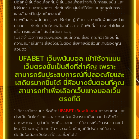
บอลที่ผู้เล่นต้องเลือกทีมผู้เล่นบอลเพื่อสร้างทีมในการแข่งขัน และ
ได้รับคะแนนจากผลการแข่งขันจริง ผู้เล่นที่ได้คะแนนสูงสุดในการ
แข่งขันจะเป็นผู้ชนะในตลาดนี้
6. พนันสด: พนันสด (Live Betting) คือการแทงเดิมพันในระหว่าง
เวลาการแข่งขัน เว็บไซต์พนันจะมีตลาดเดิมพันที่สามารถเข้าไปแทง
เมื่อการแข่งขันกำลังดำเนินการอยู่
โปรดจำไว้ว่าการเดิมพันออนไลน์มีความเสี่ยง คุณควรใช้เงินที่มี
ความสบายในการเสี่ยงโดยไม่ต้องเสียหายต่อส่วนที่เกินของคุณ
ส่วนตัว
UFABET เว็บพนันบอล เข้าใช้งานบน
เว็บตรงนั้นเป็นสิ่งที่สำคัญ เพราะ
สามารถรับประสบการณ์ที่ปลอดภัยและ
เสถียรมากขึ้นได้ นี่คือบางขั้นตอนที่คุณ
สามารถทำเพื่อเลือกเว็บแทงบอลเว็บ
ตรงที่ดี
1. วิจารณ์ความน่าเชื่อถือ:
UFABET เว็บพนันบอล
ควรทบทวนและ
ประเมินเว็บไซต์แทงบอลต่างๆ โดยพิจารณาถึงความน่าเชื่อถือ
ของพวกเขา ดูว่าเว็บไซต์มีประสบการณ์ในการให้บริการมานานแค่
ไหน รีวิวจากผู้เล่นคนอื่น ๆ อาจเป็นข้อมูลที่มีประโยชน์ในการ
ตัดสินใจเลือกเว็บไซต์ที่ดีและเชื่อถือได้