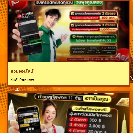
หวยออนไลน์
กัปตันโรมานอฟ