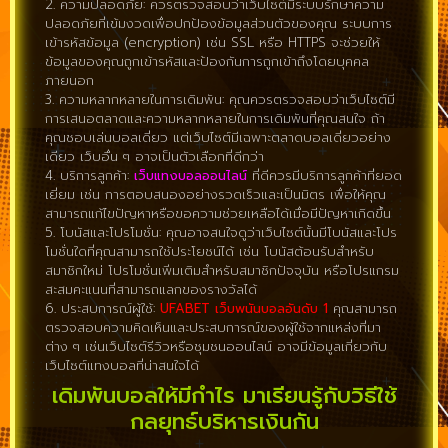
2. ความปลอดภัย: ควรตรวจสอบว่าเว็บไซต์มีระบบรักษาความ
ปลอดภัยที่เข้มงวดเพื่อปกป้องข้อมูลส่วนตัวของคุณ ระบบการ
เข้ารหัสข้อมูล (encryption) เช่น SSL หรือ HTTPS จะช่วยให้
ข้อมูลของคุณถูกเข้ารหัสและป้องกันการถูกเข้าถึงโดยบุคคล
ภายนอก
3. ความหลากหลายในการเดิมพัน: คุณควรตรวจสอบว่าเว็บไซต์มี
การเสนอตลาดและความหลากหลายในการเดิมพันที่คุณสนใจ ถ้า
คุณชอบเล่นบอลเดี่ยว แต่เว็บไซต์มีเฉพาะตลาดบอลเดี่ยวอย่าง
เดียว เว็บอื่น ๆ อาจเป็นตัวเลือกที่ดีกว่า
4. บริการลูกค้า:
เว็บแทงบอลออนไลน์
ที่ดีควรมีบริการลูกค้าที่ยอด
เยี่ยม เช่น การตอบสนองอย่างรวดเร็วและเป็นมิตร เพื่อให้คุณ
สามารถแก้ไขปัญหาหรือขอความช่วยเหลือได้เมื่อมีปัญหาเกิดขึ้น
5. โบนัสและโปรโมชั่น: คุณอาจสนใจดูว่าเว็บไซต์นั้นมีโบนัสและโปร
โมชั่นใดที่คุณสามารถใช้ประโยชน์ได้ เช่น โบนัสต้อนรับสำหรับ
สมาชิกใหม่ โปรโมชั่นเพิ่มเติมสำหรับสมาชิกปัจจุบัน หรือโปรแกรม
สะสมคะแนนที่สามารถแลกของรางวัลได้
6. ประสบการณ์ผู้ใช้:
UFABET เว็บพนันบอลอันดับ 1
คุณสามารถ
ตรวจสอบความคิดเห็นและประสบการณ์ของผู้ใช้จากแหล่งที่มา
ต่าง ๆ เช่นเว็บไซต์รีวิวหรือชุมชนออนไลน์ อาจมีข้อมูลเกี่ยวกับ
เว็บไซต์แทงบอลที่น่าสนใจได้
เดิมพันบอลให้มีกำไร มาเรียนรู้กับวิธีใช้
กลยุทธ์บริหารเงินกัน