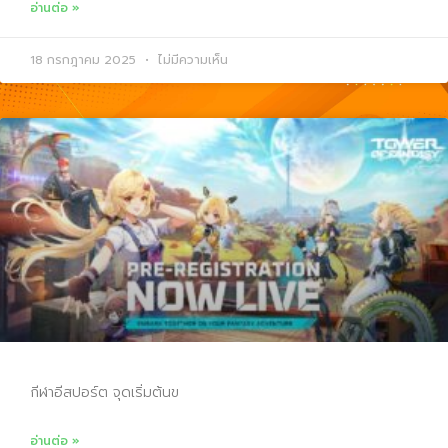
อ่านต่อ »
18 กรกฎาคม 2025
ไม่มีความเห็น
กีฬาอีสปอร์ต จุดเริ่มต้นข
อ่านต่อ »