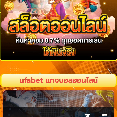
ufabet แทงบอลออนไลน์