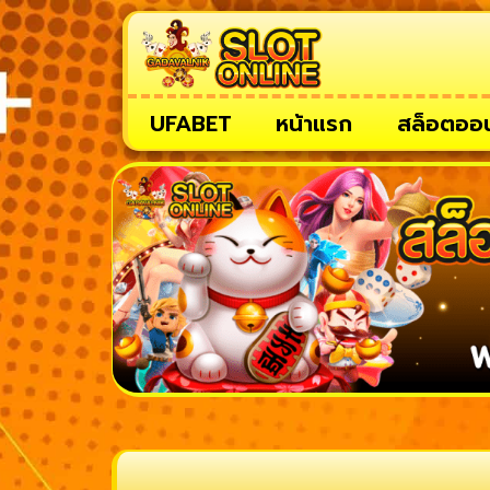
UFABET
หน้าแรก
สล็อตออน