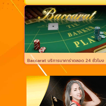
Baccarat บริการบาคาร่าตลอด 24 ชั่วโมง