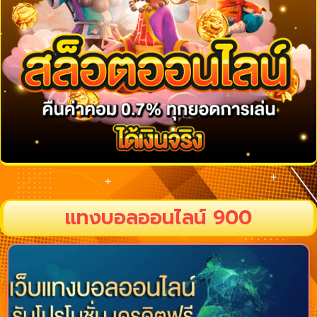
แทงบอลออนไลน์ 900