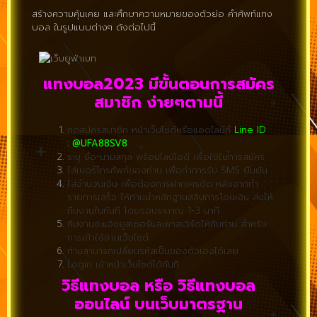
สร้างความคุ้นเคย และศึกษาความหมายของตัวย่อ คำศัพท์แทง
บอล ในรูปแบบต่างๆ ดังต่อไปนี้
แทงบอล2023 มีขั้นตอนการสมัคร
สมาชิก ง่ายๆตามนี้
กดสมัครสมาชิก หน้าเว็บไซต์หรือแอดไลน์ที่
Line ID
:
@UFA88SV8
ระบุ ชื่อ-นามสกุล พร้อมไลน์ไอดี เพื่อใช้ในการสมัคร
ใส่เบอร์โทรศัพท์ของท่าน เพื่อทำการรับ SMS ยืนยัน
ใส่จำนวนเงิน เพื่อต้องการฝากเครดิต หลังจากทำ
รายการเสร็จ ให้ท่านนำหลักฐานสลิปการโอนเงิน ส่งให้
ทีมงานในทันที โดยรอประมาณ 1-3 นาที
ทีมงานจะแจ้งยูสเซอร์และพาสเวิร์ดให้กับท่าน สำหรับ
การเข้าใช้งานเว็บไซต์
ท่านสามารถเปลี่ยนรหัสเป็นของตัวเองได้เลย
Login เข้าหน้าเว็บไซต์ได้ทันที
วิธีแทงบอล หรือ วิธีแทงบอล
ออนไลน์ บนเว็บมาตรฐาน