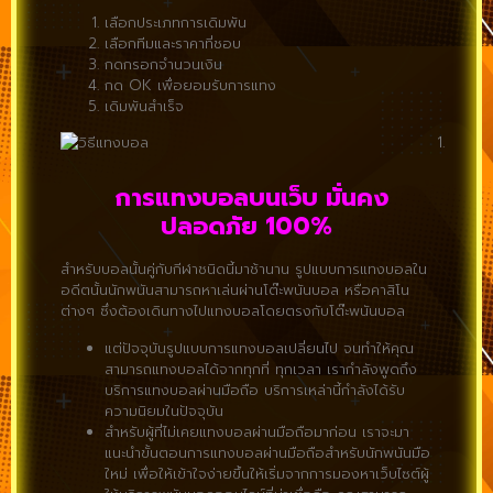
เลือกประเภทการเดิมพัน
เลือกทีมและราคาที่ชอบ
กดกรอกจำนวนเงิน
กด OK เพื่อยอมรับการแทง
เดิมพันสำเร็จ
การแทงบอลบนเว็บ มั่นคง
ปลอดภัย 100%
สำหรับบอลนั้นคู่กับกีฬาชนิดนี้มาช้านาน รูปแบบการแทงบอลใน
อดีตนั้นนักพนันสามารถหาเล่นผ่านโต๊ะพนันบอล หรือคาสิโน
ต่างๆ ซึ่งต้องเดินทางไปแทงบอลโดยตรงกับโต๊ะพนันบอล
แต่ปัจจุบันรูปแบบการแทงบอลเปลี่ยนไป จนทำให้คุณ
สามารถแทงบอลได้จากทุกที่ ทุกเวลา เรากำลังพูดถึง
บริการแทงบอลผ่านมือถือ บริการเหล่านี้กำลังได้รับ
ความนิยมในปัจจุบัน
สำหรับผู้ที่ไม่เคยแทงบอลผ่านมือถือมาก่อน เราจะมา
แนะนำขั้นตอนการแทงบอลผ่านมือถือสำหรับนักพนันมือ
ใหม่ เพื่อให้เข้าใจง่ายขึ้นให้เริ่มจากการมองหาเว็บไซต์ผู้