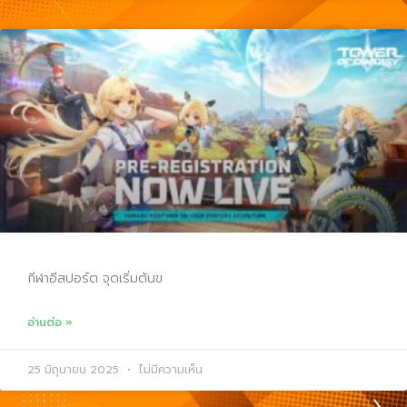
กีฬาอีสปอร์ต จุดเริ่มต้นข
อ่านต่อ »
25 มิถุนายน 2025
ไม่มีความเห็น