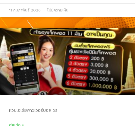
11 กุมภาพันธ์ 2026
ไม่มีความเห็น
หวยเอเชียพาวเวอร์บอล วิธี
อ่านต่อ »