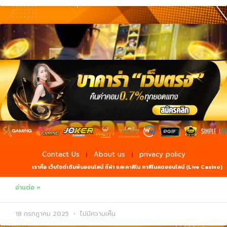
Contact Us
About us
privacy policy
vegusสล็อต เว็บตรง แตกง่า
ราคือ เว็บไซต์เดิมพันออนไลน์ กีฬา และคาสิโน คาสิโนสดออนไลน์ (Live Casino) ครบทุกการเดิมพัน
อ่านต่อ »
18 กรกฎาคม 2025
ไม่มีความเห็น