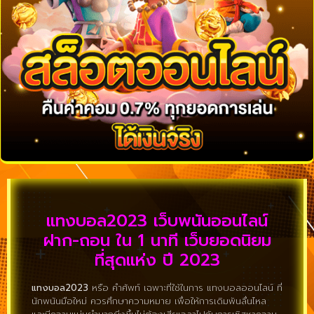
แทงบอล2023
เว็บพนันออนไลน์
ฝาก-ถอน ใน 1 นาที เว็บยอดนิยม
ที่สุดแห่ง ปี 2023
แทงบอล2023
หรือ คำศัพท์ เฉพาะที่ใช้ในการ แทงบอลออนไลน์ ที่
นักพนันมือใหม่ ควรศึกษาความหมาย เพื่อให้การเดิมพันลื่นไหล