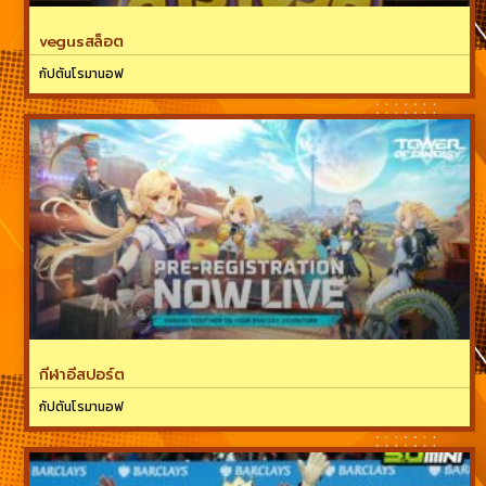
vegusสล็อต
กัปตันโรมานอฟ
กีฬาอีสปอร์ต
กัปตันโรมานอฟ