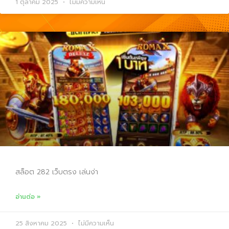
1 ตุลาคม 2025
ไม่มีความเห็น
สล็อต 282 เว็บตรง เล่นง่า
อ่านต่อ »
25 สิงหาคม 2025
ไม่มีความเห็น