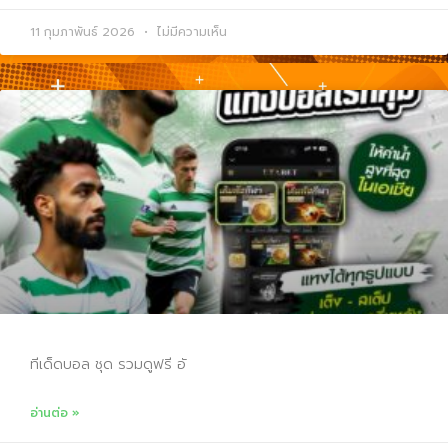
11 กุมภาพันธ์ 2026
ไม่มีความเห็น
ทีเด็ดบอล ชุด รวมดูฟรี อั
อ่านต่อ »