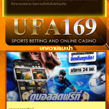
ที่สามารถพยาน ในความสำเร็จไปพร้อมกัน
บทความแนะนำ