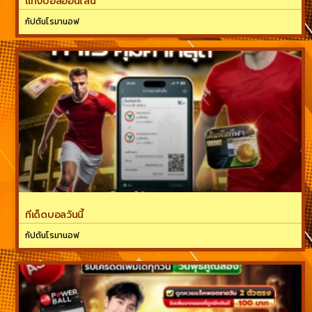
แทงบอลออนไลน์
กัปตันโรมานอฟ
ทีเด็ดบอลวันนี้
กัปตันโรมานอฟ