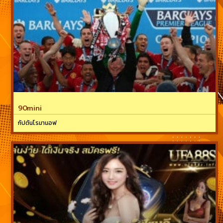
90mini
กัปตันโรมานอฟ